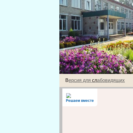
В
ерсия для
сл
абовидящих
Решаем вместе