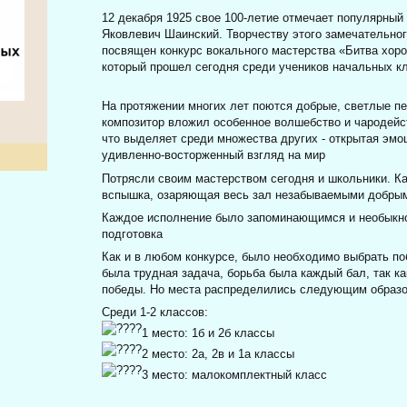
12 декабря 1925 свое 100-летие отмечает популярны
Яковлевич Шаинский. Творчеству этого замечательного
посвящен конкурс вокального мастерства «Битва хоро
который прошел сегодня среди учеников начальных к
На протяжении многих лет поются добрые, светлые пе
композитор вложил особенное волшебство и чародейств
что выделяет среди множества других - открытая эмо
удивленно-восторженный взгляд на мир
Потрясли своим мастерством сегодня и школьники. К
вспышка, озаряющая весь зал незабываемыми добры
Каждое исполнение было запоминающимся и необыкн
подготовка
Как и в любом конкурсе, было необходимо выбрать п
была трудная задача, борьба была каждый бал, так к
победы. Но места распределились следующим образ
Среди 1-2 классов:
1 место: 1б и 2б классы
2 место: 2а, 2в и 1а классы
3 место: малокомплектный класс