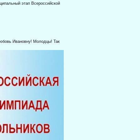
иципальный этап Всероссийской
юбовь Ивановну! Молодцы! Так