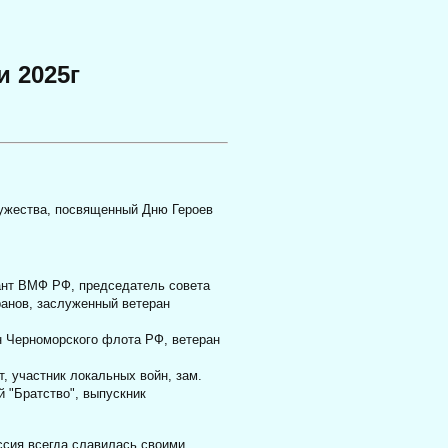
 2025г
мужества, посвященный Дню Героев
ант ВМФ РФ, председатель совета
ранов, заслуженный ветеран
 Черноморского флота РФ, ветеран
, участник локальных войн, зам.
 "Братство", выпускник
ссия всегда славилась своими