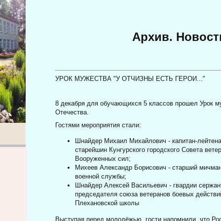
Архив. Новости
УРОК МУЖЕСТВА "У ОТЧИЗНЫ ЕСТЬ ГЕРОИ..."
8 декабря для обучающихся 5 классов прошел Урок 
Отечества.
Гостями мероприятия стали:
Шнайдер
Михаил Михайлович - капитан-лейтен
старейшин Кунгурского городского Совета вете
Вооруженных
сил;
Михеев
Александр Борисович - старший мичман
военной службы;
Шнайдер Алексей Васильевич - гвардии сержант
председателя союза ветеранов боевых действий
Плехановской школы
Выступая перед молодёжью, гости напомнили, что Ро