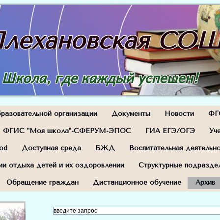
лехановская СО
Школа, где каждый успешен!
разовательной организации
Документы
Новости
ФГ
ФГИС "Моя школа"-СФЕРУМ-ЭПОС
ГИА ЕГЭ/ОГЭ
Уч
od
Доступная среда
БЖД
Воспитательная деятельн
ии отдыха детей и их оздоровлении
Структурные подразде
Обращение граждан
Дистанционное обучение
Архив