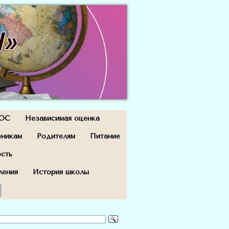
Ш»
ОС
Независимая оценка
еникам
Родителям
Питание
ость
ления
История школы