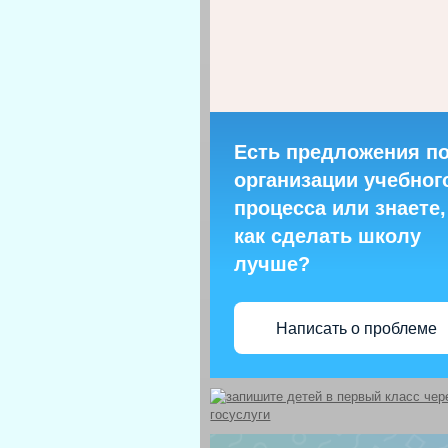
Есть предложения п
организации учебног
процесса или знаете,
как сделать школу
лучше?
Написать о проблеме