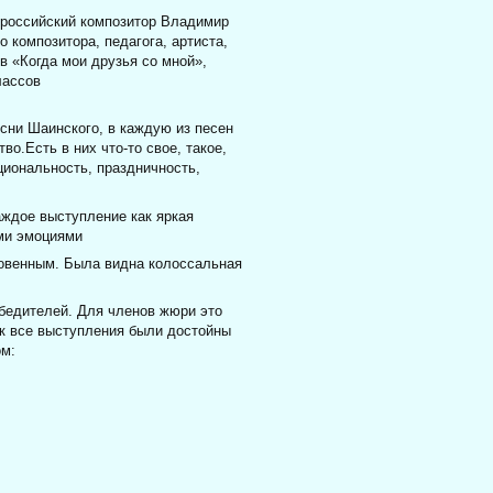
й российский композитор Владимир
 композитора, педагога, артиста,
в «Когда мои друзья со мной»,
лассов
сни Шаинского, в каждую из песен
о.Есть в них что-то свое, такое,
циональность, праздничность,
аждое выступление как яркая
ми эмоциями
овенным. Была видна колоссальная
обедителей. Для членов жюри это
ак все выступления были достойны
ом: