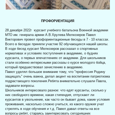
ПРОФОРИЕНТАЦИЯ
28 декабря 2022г
курсант учебного батальона Военной академии
МТО им. генерала армии А.В.Хрулева Мелкозеров Павел
Викторович провел профориентационные беседы в 7 - 10 классах.
Всего в беседах приняли участие 92 обучающихся нашей школы.
В ходе бесед курсант Мелкозеров рассказал о спортивных
нормативах и условиях поступления в академию, о буднях
курсанта, о первых впечатлениях от академии. Для школьников
стали особенно интересными рассказы о курсе молодого бойца,
который предшествовал зачислению в академию.
Павел уделял большое внимание тому, что "профессия Родину
защищать" очень важна, делал акцент на воспитании патриотизма
подрастающего поколения.Ребята внимательно слушали Павла,
задавали вопросы.
Школьников интересовало разное: что едят курсанты, сколько у
них свободного времени, какая стипендия, отпускают ли
курсантов в увольнение, как часто он бывает дома, какие условия
проживания, насколько сложно учиться, из какого оружия учат
стрелять в ходе обучения и т.д. Павел давал ответы на все
вопросы ребят, стараясь заинтересовать сегодняшних