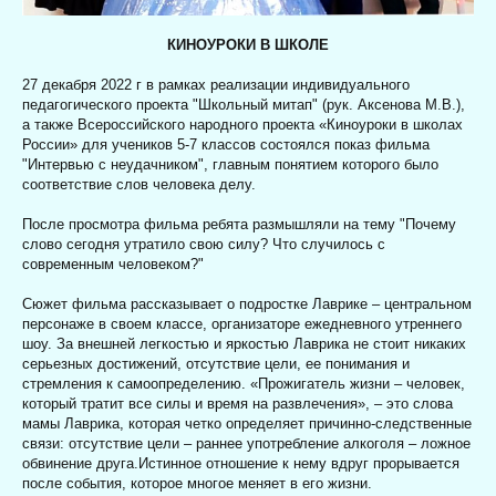
КИНОУРОКИ В ШКОЛЕ
27 декабря 2022 г
в рамках реализации индивидуального
педагогического проекта "Школьный митап" (рук. Аксенова М.В.),
а также Всероссийского народного проекта «Киноуроки в школах
России» для учеников 5-7 классов состоялся показ фильма
"Интервью с неудачником", главным понятием которого было
соответствие слов человека делу.
После просмотра фильма ребята размышляли на тему "Почему
слово сегодня утратило свою силу? Что случилось с
современным человеком?"
Сюжет фильма рассказывает о подростке Лаврике – центральном
персонаже в своем классе, организаторе ежедневного утреннего
шоу. За внешней легкостью и яркостью Лаврика не стоит никаких
серьезных достижений, отсутствие цели, ее понимания и
стремления к самоопределению. «Прожигатель жизни – человек,
который тратит все силы и время на развлечения», – это слова
мамы Лаврика, которая четко определяет причинно-следственные
связи: отсутствие цели – раннее употребление алкоголя – ложное
обвинение друга.Истинное отношение к нему вдруг прорывается
после события, которое многое меняет в его жизни.