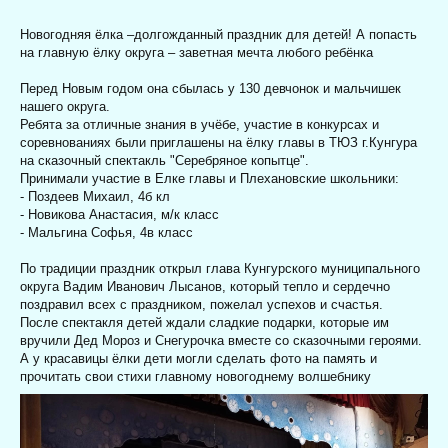
Новогодняя ёлка –долгожданный праздник для детей! А попасть
на главную ëлку округа – заветная мечта любого ребёнка
Перед Новым годом она сбылась у 130 девчонок и мальчишек
нашего округа.
Ребята за отличные знания в учёбе, участие в конкурсах и
соревнованиях были приглашены на ёлку главы в ТЮЗ г.Кунгура
на сказочный спектакль "Серебряное копытце".
Принимали участие в Елке главы и Плехановские школьники:
- Поздеев Михаил, 4б кл
- Новикова Анастасия, м/к класс
- Мальгина Софья, 4в класс
По традиции праздник открыл глава Кунгурского муниципального
округа Вадим Иванович Лысанов, который тепло и сердечно
поздравил всех с праздником, пожелал успехов и счастья.
После спектакля детей ждали сладкие подарки, которые им
вручили Дед Мороз и Снегурочка вместе со сказочными героями.
А у красавицы ёлки дети могли сделать фото на память и
прочитать свои стихи главному новогоднему волшебнику