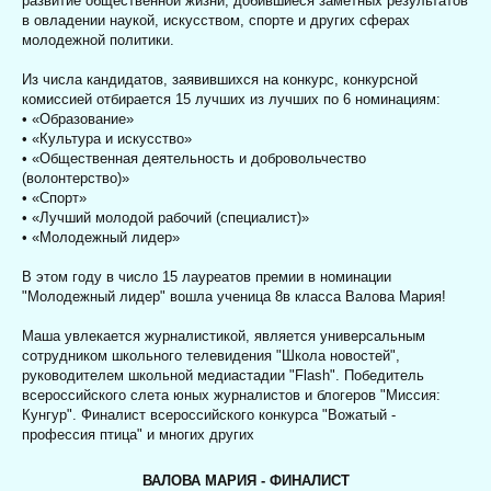
развитие общественной жизни, добившиеся заметных результатов
в овладении наукой, искусством, спорте и других сферах
молодежной политики.
Из числа кандидатов, заявившихся на конкурс, конкурсной
комиссией отбирается 15 лучших из лучших по 6 номинациям:
• «Образование»
• «Культура и искусство»
• «Общественная деятельность и добровольчество
(волонтерство)»
• «Спорт»
• «Лучший молодой рабочий (специалист)»
• «Молодежный лидер»
В этом году в число 15 лауреатов премии в номинации
"Молодежный лидер" вошла ученица 8в класса Валова Мария!
Маша увлекается журналистикой, является универсальным
сотрудником школьного телевидения "Школа новостей",
руководителем школьной медиастадии "Flash". Победитель
всероссийского слета юных журналистов и блогеров "Миссия:
Кунгур". Финалист всероссийского конкурса "Вожатый -
профессия птица" и многих других
ВАЛОВА МАРИЯ - ФИНАЛИСТ