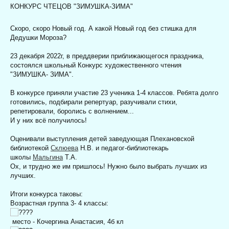
КОНКУРС ЧТЕЦОВ "ЗИМУШКА-ЗИМА"
Скоро, скоро Новый год. А какой Новый год без стишка для
Дедушки Мороза?
23 декабря 2022г,
в преддверии приближающегося праздника,
состоялся школьный Конкурс художественного чтения
"ЗИМУШКА- ЗИМА".
В конкурсе приняли участие 23 ученика 1-4 классов. Ребята долго
готовились, подбирали репертуар, разучивали стихи,
репетировали, боролись с волнением...
И у них всё получилось!
Оценивали выступления детей заведующая Плехановской
библиотекой
Склюева
Н.В. и педагог-библиотекарь
школы
Мальгина
Т.А.
Ох, и трудно же им пришлось! Нужно было выбрать лучших из
лучших.
Итоги конкурса таковы:
Возрастная группа 3- 4 классы:
место - Кочергина Анастасия, 4б кл