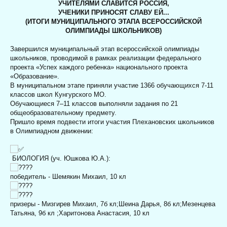
УЧИТЕЛЯМИ СЛАВИТСЯ РОССИЯ,
УЧЕНИКИ ПРИНОСЯТ СЛАВУ ЕЙ...
(ИТОГИ МУНИЦИПАЛЬНОГО ЭТАПА ВСЕРОССИЙСКОЙ
ОЛИМПИАДЫ ШКОЛЬНИКОВ)
Завершился муниципальный этап всероссийской олимпиады
школьников, проводимой в рамках реализации федерального
проекта «Успех каждого ребенка» национального проекта
«Образование».
В муниципальном этапе приняли участие 1366 обучающихся 7-11
классов школ Кунгурского МО.
Обучающиеся 7–11 классов выполняли задания по 21
общеобразовательному предмету.
Пришло время подвести итоги участия Плехановских школьников
в Олимпиадном движении:
БИОЛОГИЯ (уч. Юшкова Ю.А.):
победитель - Шемякин Михаил, 10 кл
призеры - Мизгирев Михаил, 7б кл;
Шеина Дарья, 8б кл;
Мезенцева
Татьяна, 9б кл ;
Харитонова Анастасия, 10 кл