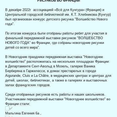
РИСУНКОВ ВО ФРАНЦИИ
В декабре 2022г
ассоциацией «Всё для Кунгура» (Франция) и
Центральной городской библиотекой им. К.Т. Хлебникова (Кунгур)
был организован конкурс детского рисунка "Волшебство Нового
года".
По итогам конкурса были отобраны работы ребят для участия в
финальной передвижной выставке рисунков "ВОЛШЕБСТВО
НОВОГО ГОДА" во Франции, где собраны новогодние рисунки
детей со всего мира".
В Новогодние праздники передвижная выставка "Новогоднее
волшебство" расположилась на нескольких площадках Франции:
в Департаменте Сент-Авольд в Мозель, галерее Ваника
Берберяна в Гаржилессе, в домах престарелых в городе
Aigurande, Cluis и La Châtre, в медицинских центрах и центрах для
детей, школах, библиотеках, а также в галереях и выставочных
залах французских городов.
Среди отобранных рисунков
есть
работы и наших школьников.
Участниками передвижной выставки "Новогоднее волшебство" во
Франции стали:
Мальгина Евгения 6а ,