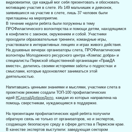
видеовизитки, где каждый мог себя презентовать и обосновать
мотивацию участия в слете. Из 149 мальчишек и девчонок,
заявившихся на участие в слете, лишь 37 человек были
приглашены на мероприятие.
В течение недели ребята были погружены в тему
ПРОФилактического волонтерства и помощи детям, находящимся
в конфликте с законом, окружением и собой. Участники
проходили образовательные тренинги, командные игры,
участвовали в интерактивных лекциях и играх живого действия.
На душевных вечерах организаторы слета, ПРОФилактические
волонтеры Молодежного ресурсного центра «Компас добра» и
специалисты Пермской общественной организации «ПравДА
вместе», делились своими историями заботы о подростках и
смыслами, которые вдохновляют заниматься этой
деятельностью.
Напитавшись ценными знаниями и мыслями, участники слета в
проектном режиме создали ТОП-100 профилактических
идей
#СделайДоброеДело
, каждая из которых направлена на
помощь сверстникам, нуждающимся в поддержке.
На презентации профилактических идей ребята получили
обратную связь не только от организаторов, но и экспертов,
создающих безопасную среду в сфере детства в Пермском крае.
В качестве экспертов выступили: заведующая сектором