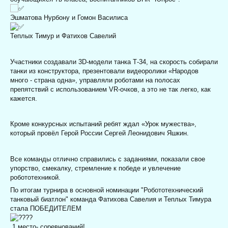
Эшматова Нурбону и Гомон Василиса
Теплых Тимур и Фатихов Савелий
Участники создавали 3D-модели танка Т-34, на скорость собирали
танки из конструктора, презентовали видеоролики «Народов
много - страна одна», управляли роботами на полосах
препятствий с использованием VR-очков, а это не так легко, как
кажется.
Кроме конкурсных испытаний ребят ждал «Урок мужества»,
который провёл Герой России Сергей Леонидович Яшкин.
Все команды отлично справились с заданиями, показали свое
упорство, смекалку, стремление к победе и увлечение
робототехникой.
По итогам турнира в основной номинации "Робототехнический
танковый биатлон" команда Фатихова Савелия и Теплых Тимура
стала ПОБЕДИТЕЛЕМ
1 место- соревнований!