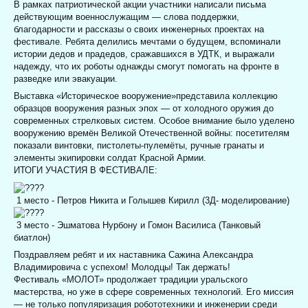
В рамках патриотической акции участники написали письма
действующим военнослужащим — слова поддержки,
благодарности и рассказы о своих инженерных проектах на
фестивале. Ребята делились мечтами о будущем, вспоминали
истории дедов и прадедов, сражавшихся в УДТК, и выражали
надежду, что их роботы однажды смогут помогать на фронте в
разведке или эвакуации.
Выставка «Историческое вооружение»представила коллекцию
образцов вооружения разных эпох — от холодного оружия до
современных стрелковых систем. Особое внимание было уделено
вооружению времён Великой Отечественной войны: посетителям
показали винтовки, пистолеты‑пулемёты, ручные гранаты и
элементы экипировки солдат Красной Армии.
ИТОГИ УЧАСТИЯ В ФЕСТИВАЛЕ:
1 место - Петров Никита и Голышев Кирилл (3Д- моделирование)
3 место - Эшматова Нурбону и Гомон Василиса (Танковый
биатлон)
Поздравляем ребят и их наставника Сажина Александра
Владимировича с успехом! Молодцы! Так держать!
Фестиваль «МОЛОТ» продолжает традиции уральского
мастерства, но уже в сфере современных технологий. Его миссия
— не только популяризация робототехники и инженерии среди