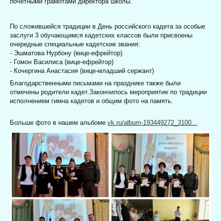
почетными грамотами директора школы.
По сложившейся традиции в День российского кадета за особые
заслуги 3 обучающимся кадетских классов были присвоены
очередные специальные кадетские звания:
- Эшматова Нурбону (вице-ефрейтор)
- Гомон Василиса (вице-ефрейтор)
- Кочергина Анастасия (вице-младший сержант)
Благодарственными письмами на празднике также были
отмечены родители кадет.Закончилось мероприятие по традиции
исполнением гимна кадетов и общим фото на память.
Больше фото в нашем альбоме
vk.ru/album-193449272_3100...