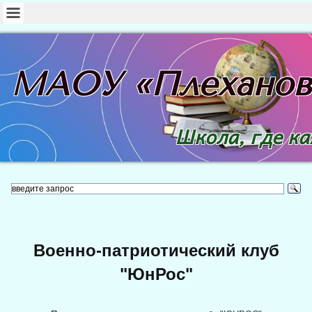
МАОУ «Плехано
Школа, где к
Военно-патриотический клуб
"ЮнРос"