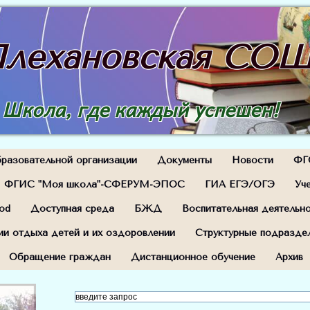
лехановская СО
Школа, где каждый успешен!
разовательной организации
Документы
Новости
ФГ
ФГИС "Моя школа"-СФЕРУМ-ЭПОС
ГИА ЕГЭ/ОГЭ
Уч
od
Доступная среда
БЖД
Воспитательная деятельн
ии отдыха детей и их оздоровлении
Структурные подразде
Обращение граждан
Дистанционное обучение
Архив