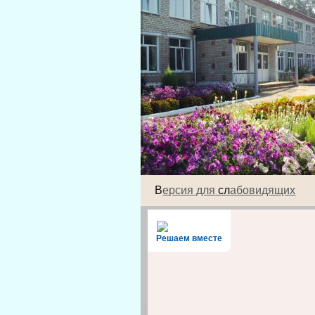
В
ерсия для
сл
абовидящих
Решаем вместе