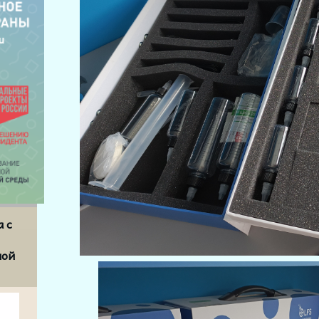
а с
ной