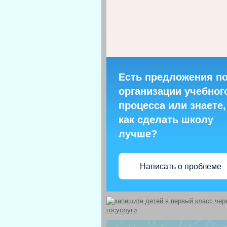
Есть предложения п
организации учебног
процесса или знаете,
как сделать школу
лучше?
Написать о проблеме