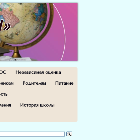
Ш»
ОС
Независимая оценка
еникам
Родителям
Питание
ость
ления
История школы