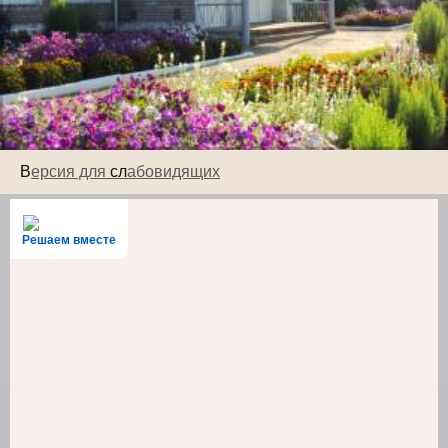
В
ерсия для
сл
абовидящих
Решаем вместе