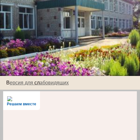
В
ерсия для
сл
абовидящих
Решаем вместе